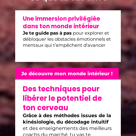
Une immersion privilégiée
dans ton monde intérieur
Je te guide pas à pas
pour explorer et
débloquer les obstacles émotionnels et
mentaux qui t’empêchent d'avancer
Je découvre mon monde intérieur !
Des techniques pour
libérer le potentiel de
ton cerveau
Grâce à des méthodes issues de la
kinésiologie, du décodage intuitif
et des enseignements des meilleurs
coachs du marché, tu vas te